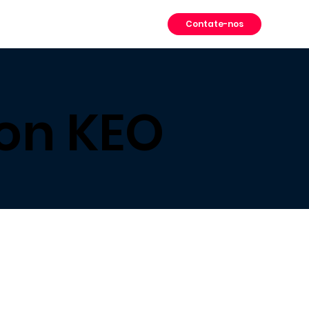
Contate-nos
 on KEO